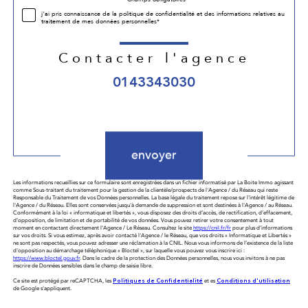
Validation
j'ai pris connaissance de la politique de confidentialité et des informations relatives au
traitement de mes données personnelles*
Contacter l'agence
0143343030
Validation
envoyer
Les informations recueillies sur ce formulaire sont enregistrées dans un fichier informatisé par La Boite Immo agissant
comme Sous-traitant du traitement pour la gestion de la clientèle/prospects de l'Agence / du Réseau qui reste
Responsable du Traitement de vos Données personnelles. La base légale du traitement repose sur l'intérêt légitime de
l'Agence / du Réseau. Elles sont conservées jusqu'à demande de suppression et sont destinées à l'Agence / au Réseau.
Conformément à la loi « informatique et libertés », vous disposez des droits d’accès, de rectification, d’effacement,
d’opposition, de limitation et de portabilité de vos données. Vous pouvez retirer votre consentement à tout
moment en contactant directement l’Agence / Le Réseau. Consultez le site
https://cnil.fr/fr
pour plus d’informations
sur vos droits. Si vous estimez, après avoir contacté l'Agence / le Réseau, que vos droits « Informatique et Libertés »
ne sont pas respectés, vous pouvez adresser une réclamation à la CNIL. Nous vous informons de l’existence de la liste
d'opposition au démarchage téléphonique « Bloctel », sur laquelle vous pouvez vous inscrire ici :
https://www.bloctel.gouv.fr
. Dans le cadre de la protection des Données personnelles, nous vous invitons à ne pas
inscrire de Données sensibles dans le champ de saisie libre.
Ce site est protégé par reCAPTCHA, les
Politiques de Confidentialité
et es
Conditions d'utilisation
de Google s'appliquent.