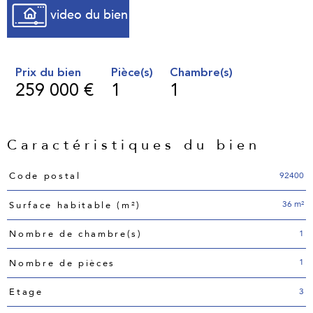
video du bien
Prix du bien
Pièce(s)
Chambre(s)
259 000 €
1
1
Caractéristiques du bien
Caractéristiques
Valeurs
92400
Code postal
36 m²
Surface habitable (m²)
1
Nombre de chambre(s)
1
Nombre de pièces
3
Etage