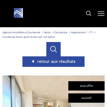
Agence immobilière à Courbevoie
Vente
Courbevoie
Appartement
T1
Courbevoie becon grans studio coin nuit balcon
retour aux résultats
sous-offre
exclusif