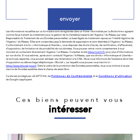
envoyer
Les informations recueillies sur ce formulaire sont enregistrées dans un fichier informatisé par La Boite Immo agissant
comme Sous-traitant du traitement pour la gestion de la clientèle/prospects de l'Agence / du Réseau qui reste
Responsable du Traitement de vos Données personnelles. La base légale du traitement repose sur l'intérêt légitime de
l'Agence / du Réseau. Elles sont conservées jusqu'à demande de suppression et sont destinées à l'Agence / au Réseau.
Conformément à la loi « informatique et libertés », vous disposez des droits d’accès, de rectification, d’effacement,
d’opposition, de limitation et de portabilité de vos données. Vous pouvez retirer votre consentement à tout
moment en contactant directement l’Agence / Le Réseau. Consultez le site
https://cnil.fr/fr
pour plus d’informations
sur vos droits. Si vous estimez, après avoir contacté l'Agence / le Réseau, que vos droits « Informatique et Libertés »
ne sont pas respectés, vous pouvez adresser une réclamation à la CNIL. Nous vous informons de l’existence de la liste
d'opposition au démarchage téléphonique « Bloctel », sur laquelle vous pouvez vous inscrire ici :
https://www.bloctel.gouv.fr
. Dans le cadre de la protection des Données personnelles, nous vous invitons à ne pas
inscrire de Données sensibles dans le champ de saisie libre.
Ce site est protégé par reCAPTCHA, les
Politiques de Confidentialité
et es
Conditions d'utilisation
de Google s'appliquent.
Ces biens peuvent vous
intéresser