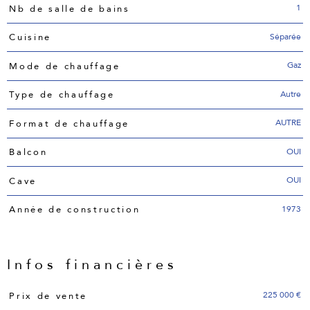
1
Nb de salle de bains
Séparée
Cuisine
Gaz
Mode de chauffage
Autre
Type de chauffage
AUTRE
Format de chauffage
OUI
Balcon
OUI
Cave
1973
Année de construction
Infos financières
Caractéristiques
Valeurs
225 000 €
Prix de vente