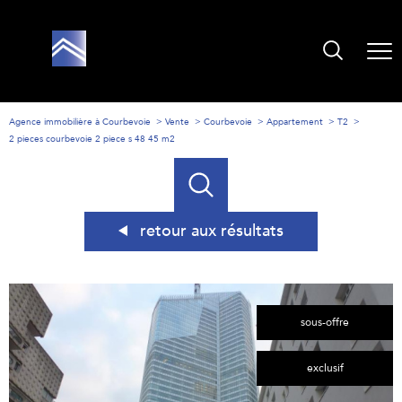
Agence immobilière à Courbevoie
Vente
Courbevoie
Appartement
T2
2 pieces courbevoie 2 piece s 48 45 m2
retour aux résultats
sous-offre
exclusif