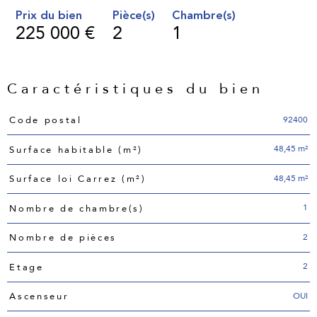
Prix du bien
Pièce(s)
Chambre(s)
225 000 €
2
1
Caractéristiques du bien
Caractéristiques
Valeurs
92400
Code postal
48,45 m²
Surface habitable (m²)
48,45 m²
Surface loi Carrez (m²)
1
Nombre de chambre(s)
2
Nombre de pièces
2
Etage
OUI
Ascenseur