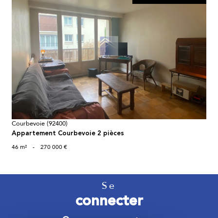
voir le bien
Courbevoie (92400)
Appartement Courbevoie 2 pièces
46 m²
-
270 000 €
Se
connecter