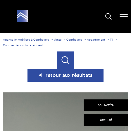
Agence immobilière à Courbevoie
Vente
Courbevoie
Appartement
T1
Courbevoie studio refait neuf
retour aux résultats
sous-offre
exclusif