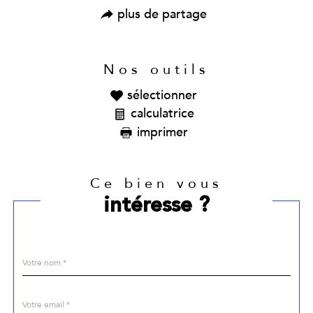
plus de partage
Nos outils
sélectionner
calculatrice
imprimer
Ce bien vous
intéresse ?
Nom
Fieldset
*
par
défaut
email
*