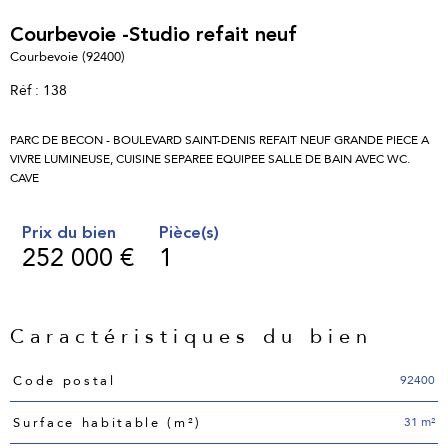
Courbevoie -Studio refait neuf
Courbevoie (92400)
Réf : 138
PARC DE BECON - BOULEVARD SAINT-DENIS REFAIT NEUF GRANDE PIECE A
VIVRE LUMINEUSE, CUISINE SEPAREE EQUIPEE SALLE DE BAIN AVEC WC.
Prix du bien
Pièce(s)
252 000 €
1
Caractéristiques du bien
Caractéristiques
Valeurs
92400
Code postal
31 m²
Surface habitable (m²)