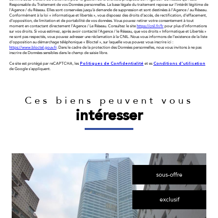
Responsable du Traitement de vos Données personnelles. La base légale du traitement repose sur l'intérêt légitime de
l'Agence / du Réseau. Elles sont conservées jusqu'à demande de suppression et sont destinées à l'Agence / au Réseau.
Conformément à la loi « informatique et libertés », vous disposez des droits d’accès, de rectification, d’effacement,
d’opposition, de limitation et de portabilité de vos données. Vous pouvez retirer votre consentement à tout
moment en contactant directement l’Agence / Le Réseau. Consultez le site
https://cnil.fr/fr
pour plus d’informations
sur vos droits. Si vous estimez, après avoir contacté l'Agence / le Réseau, que vos droits « Informatique et Libertés »
ne sont pas respectés, vous pouvez adresser une réclamation à la CNIL. Nous vous informons de l’existence de la liste
d'opposition au démarchage téléphonique « Bloctel », sur laquelle vous pouvez vous inscrire ici :
https://www.bloctel.gouv.fr
. Dans le cadre de la protection des Données personnelles, nous vous invitons à ne pas
inscrire de Données sensibles dans le champ de saisie libre.
Ce site est protégé par reCAPTCHA, les
Politiques de Confidentialité
et es
Conditions d'utilisation
de Google s'appliquent.
Ces biens peuvent vous
intéresser
sous-offre
exclusif