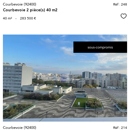
Courbevoie (92400)
Réf : 248
Courbevoie 2 pièce(s) 40 m2
Sél
40 m²
-
283 500 €
sous-compromis
voir le
bien
Courbevoie (92400)
Réf : 214