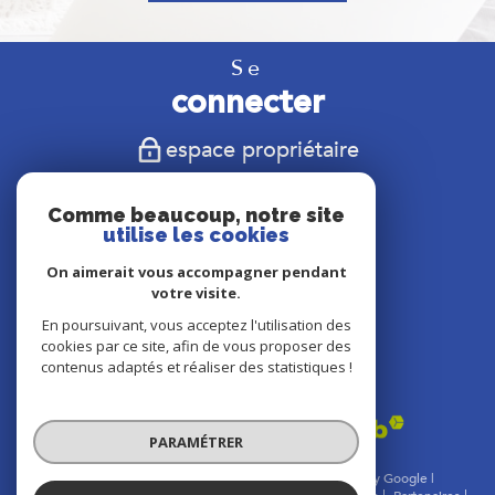
Se
connecter
espace propriétaire
Nous
Comme beaucoup, notre site
suivre
utilise les cookies
On aimerait vous accompagner pendant
votre visite.
En poursuivant, vous acceptez l'utilisation des
Nous
cookies par ce site, afin de vous proposer des
adhérons
contenus adaptés et réaliser des statistiques !
PARAMÉTRER
© 2026 | Tous droits réservés | Traduction powered by Google |