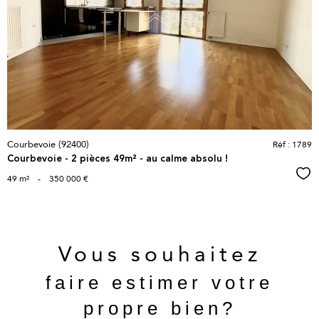
bien
Courbevoie (92400)
Réf : 1789
Courbevoie - 2 pièces 49m² - au calme absolu !
Sél
49 m²
-
350 000 €
Vous souhaitez
faire estimer votre
propre bien?