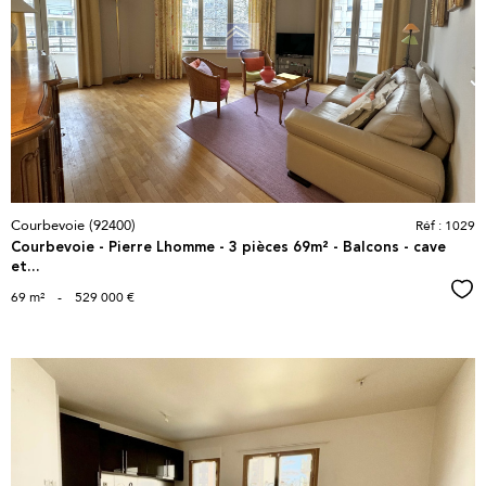
voir le
bien
Courbevoie (92400)
Réf : 1029
Courbevoie - Pierre Lhomme - 3 pièces 69m² - Balcons - cave
et...
Sél
69 m²
-
529 000 €
voir le