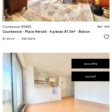
Courbevoie (92400)
Réf : 909
Courbevoie - Place Hérold - 4 pièces 81.5m² - Balcon
Sél
81,50 m²
-
430 000 €
sous-offre
exclusif
voir le
bien