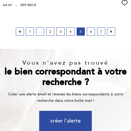
Sél
64 m²
-
399 900 €
1
...
2
3
4
5
6
7
Vous n'avez pas trouvé
le bien correspondant à votre
recherche ?
Créer une alerte email et recevez les biens correspondants à votre
recherche dans votre boîte mail !
créer l'alerte