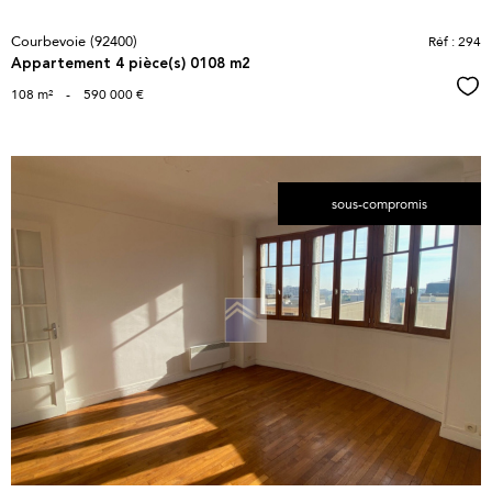
Courbevoie (92400)
Réf : 294
Appartement 4 pièce(s) 0108 m2
Sél
108 m²
-
590 000 €
sous-compromis
voir le
bien