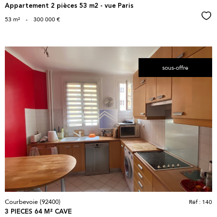
Appartement 2 pièces 53 m2 - vue Paris
Sél
53 m²
-
300 000 €
sous-offre
voir le
bien
Courbevoie (92400)
Réf : 140
3 PIECES 64 M² CAVE