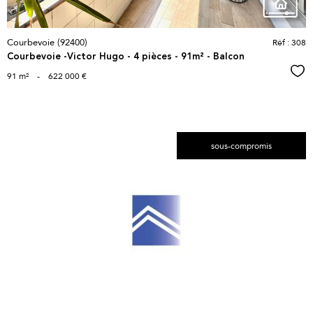
Courbevoie (92400)
Réf : 308
Courbevoie -Victor Hugo - 4 pièces - 91m² - Balcon
Sél
91 m²
-
622 000 €
sous-compromis
voir le
bien