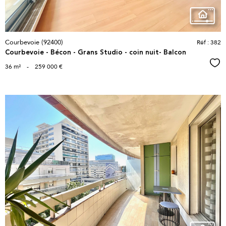
Courbevoie (92400)
Réf : 382
Courbevoie - Bécon - Grans Studio - coin nuit- Balcon
Sél
36 m²
-
259 000 €
voir le
bien