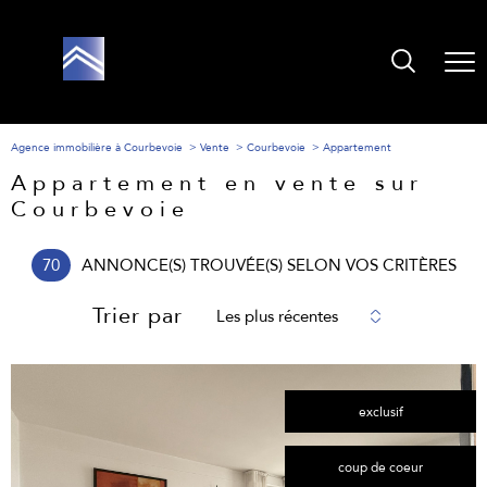
Agence immobilière à Courbevoie
Vente
Courbevoie
Appartement
Appartement en vente sur
Courbevoie
70
ANNONCE(S) TROUVÉE(S) SELON VOS CRITÈRES
Trier par
Les plus récentes
exclusif
coup de coeur