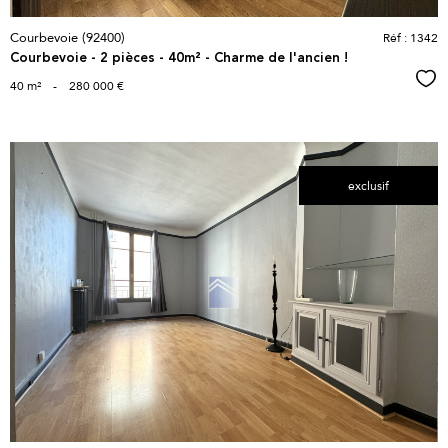
Courbevoie (92400)
Réf : 1342
Courbevoie - 2 pièces - 40m² - Charme de l'ancien !
Sél
40 m²
-
280 000 €
exclusif
voir le
bien