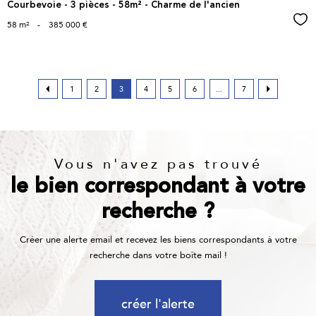
Courbevoie - 3 pièces - 58m² - Charme de l'ancien
Sél
58 m²
-
385 000 €
1
2
3
4
5
6
...
7
Vous n'avez pas trouvé
le bien correspondant à votre
recherche ?
Créer une alerte email et recevez les biens correspondants à votre
recherche dans votre boîte mail !
créer l'alerte