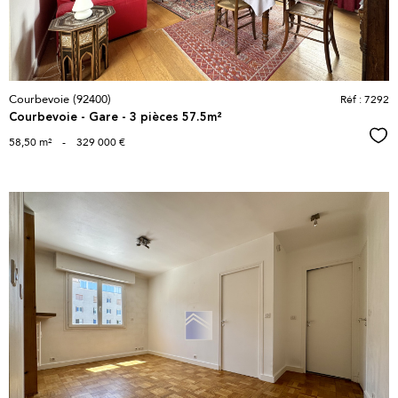
Courbevoie (92400)
Réf : 7292
Courbevoie - Gare - 3 pièces 57.5m²
Sél
58,50 m²
-
329 000 €
voir le
bien