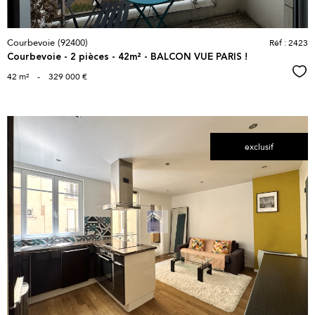
Courbevoie (92400)
Réf : 2423
Courbevoie - 2 pièces - 42m² - BALCON VUE PARIS !
Sél
42 m²
-
329 000 €
exclusif
voir le
bien