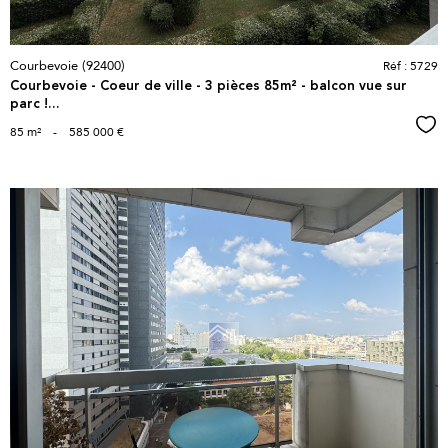
Courbevoie (92400)
Réf : 5729
Courbevoie - Coeur de ville - 3 pièces 85m² - balcon vue sur
parc !...
Sél
85 m²
-
585 000 €
voir le
bien