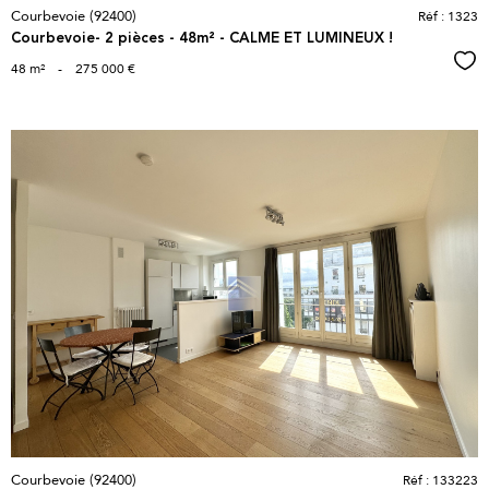
Courbevoie (92400)
Réf : 1323
Courbevoie- 2 pièces - 48m² - CALME ET LUMINEUX !
Sél
48 m²
-
275 000 €
voir le
bien
Courbevoie (92400)
Réf : 133223