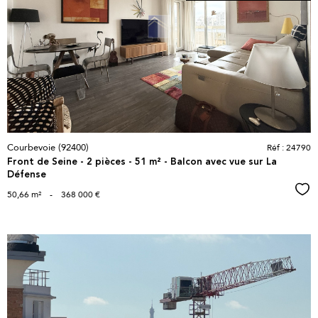
voir le
bien
Courbevoie (92400)
Réf : 24790
Front de Seine - 2 pièces - 51 m² - Balcon avec vue sur La
Défense
Sél
50,66 m²
-
368 000 €
voir le