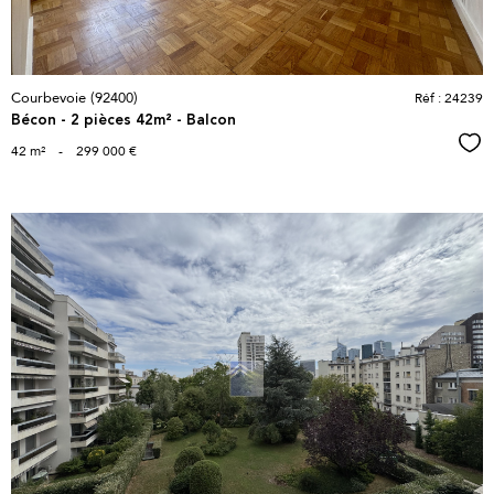
Courbevoie (92400)
Réf : 24239
Bécon - 2 pièces 42m² - Balcon
Sél
42 m²
-
299 000 €
voir le
bien