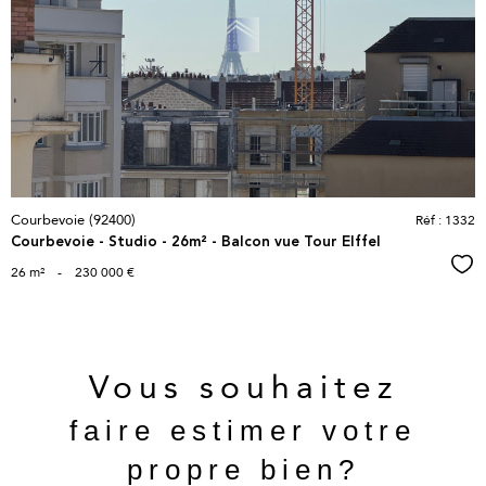
bien
Courbevoie (92400)
Réf : 1332
Courbevoie - Studio - 26m² - Balcon vue Tour EIffel
Sél
26 m²
-
230 000 €
Vous souhaitez
faire estimer votre
propre bien?