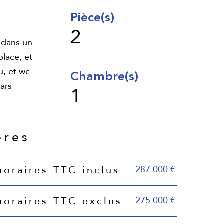
Pièce(s)
2
 dans un
place, et
u, et wc
Chambre(s)
ars
1
ères
287 000 €
noraires TTC inclus
275 000 €
noraires TTC exclus