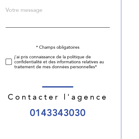
Message
Fieldset
*
par
défaut
* Champs obligatoires
Validation
j'ai pris connaissance de la politique de
confidentialité et des informations relatives au
traitement de mes données personnelles*
Contacter l'agence
0143343030
Validation