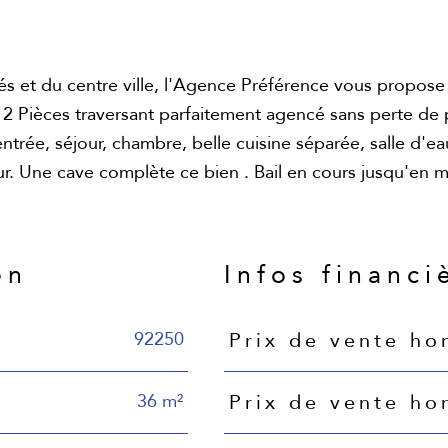
 et du centre ville, l'Agence Préférence vous propose
 2 Pièces traversant parfaitement agencé sans perte de 
rée, séjour, chambre, belle cuisine séparée, salle d'ea
r. Une cave complète ce bien . Bail en cours jusqu'en m
en
Infos financi
92250
Prix de vente ho
Caractéristiques
Valeurs
36 m²
Prix de vente ho