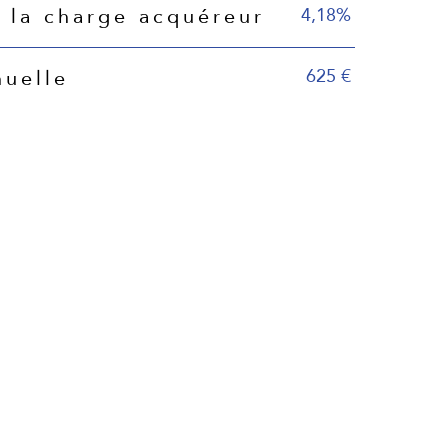
4,18%
 la charge acquéreur
625 €
nuelle