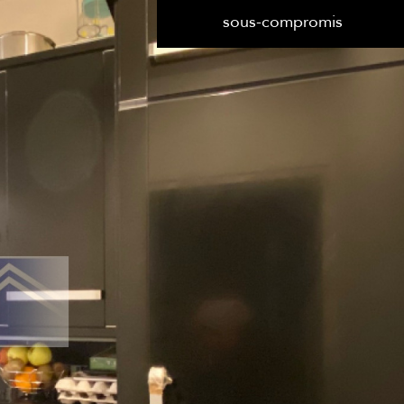
de l'immo pro
de l'immo pro
sous-compromis
 La Garenne-Colombes
2 Pièces
voir les
4
annonces