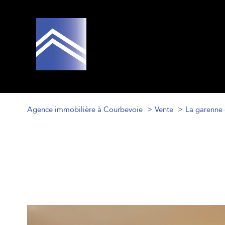
Agence immobilière à Courbevoie
Vente
La garenne
d
1
Type de bien