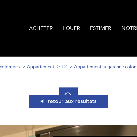
ACHETER
LOUER
ESTIMER
NOTR
 colombes
Appartement
T2
Appartement la garenne colom
retour aux résultats
acheter
louer
estimer
e l'ancien
de l'ancien
à l'année
Localisation
1
Budget