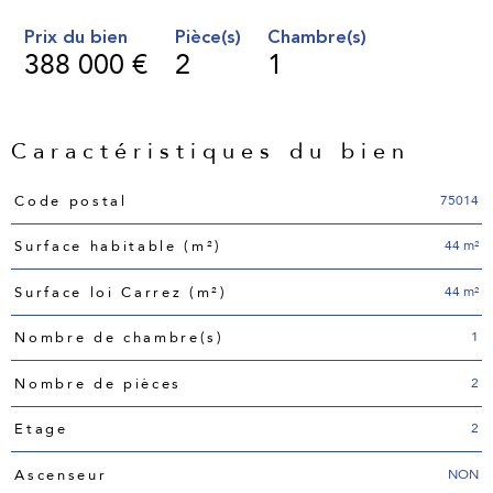
Prix du bien
Pièce(s)
Chambre(s)
388 000 €
2
1
Caractéristiques du bien
Caractéristiques
Valeurs
75014
Code postal
44 m²
Surface habitable (m²)
44 m²
Surface loi Carrez (m²)
1
Nombre de chambre(s)
2
Nombre de pièces
2
Etage
NON
Ascenseur