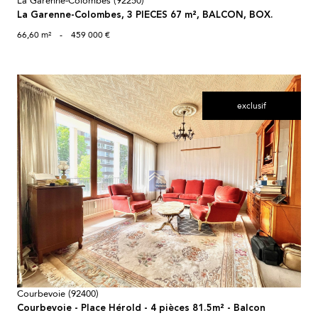
La Garenne-Colombes (92250)
La Garenne-Colombes, 3 PIECES 67 m², BALCON, BOX.
66,60 m²
-
459 000 €
exclusif
voir le bien
Courbevoie (92400)
Courbevoie - Place Hérold - 4 pièces 81.5m² - Balcon