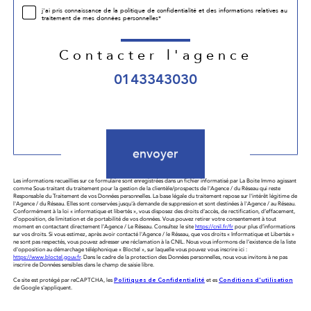
j'ai pris connaissance de la politique de confidentialité et des informations relatives au
traitement de mes données personnelles*
Contacter l'agence
0143343030
Validation
envoyer
Les informations recueillies sur ce formulaire sont enregistrées dans un fichier informatisé par La Boite Immo agissant
comme Sous-traitant du traitement pour la gestion de la clientèle/prospects de l'Agence / du Réseau qui reste
Responsable du Traitement de vos Données personnelles. La base légale du traitement repose sur l'intérêt légitime de
l'Agence / du Réseau. Elles sont conservées jusqu'à demande de suppression et sont destinées à l'Agence / au Réseau.
Conformément à la loi « informatique et libertés », vous disposez des droits d’accès, de rectification, d’effacement,
d’opposition, de limitation et de portabilité de vos données. Vous pouvez retirer votre consentement à tout
moment en contactant directement l’Agence / Le Réseau. Consultez le site
https://cnil.fr/fr
pour plus d’informations
sur vos droits. Si vous estimez, après avoir contacté l'Agence / le Réseau, que vos droits « Informatique et Libertés »
ne sont pas respectés, vous pouvez adresser une réclamation à la CNIL. Nous vous informons de l’existence de la liste
d'opposition au démarchage téléphonique « Bloctel », sur laquelle vous pouvez vous inscrire ici :
https://www.bloctel.gouv.fr
. Dans le cadre de la protection des Données personnelles, nous vous invitons à ne pas
inscrire de Données sensibles dans le champ de saisie libre.
Ce site est protégé par reCAPTCHA, les
Politiques de Confidentialité
et es
Conditions d'utilisation
de Google s'appliquent.