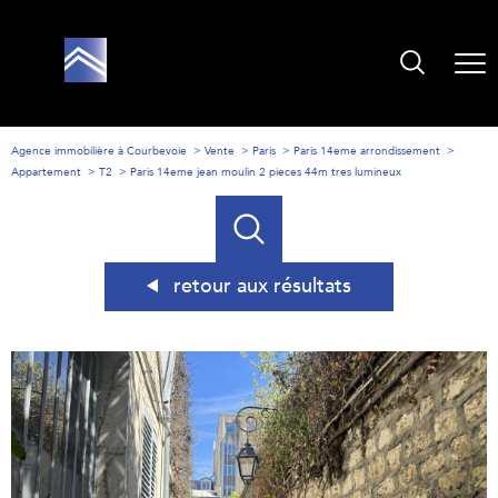
Agence immobilière à Courbevoie
Vente
Paris
Paris 14eme arrondissement
Appartement
T2
Paris 14eme jean moulin 2 pieces 44m tres lumineux
retour aux résultats