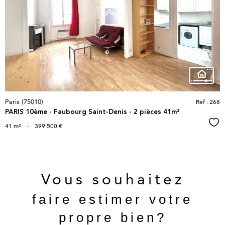
bien
Paris (75010)
Réf : 268
PARIS 10ème - Faubourg Saint-Denis - 2 pièces 41m²
Sél
41 m²
-
399 500 €
Vous souhaitez
faire estimer votre
propre bien?