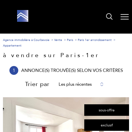
Agence immobilière à Courbevoie
Vente
Paris
Paris 1er arrondissement
Appartement
à vendre sur Paris-1er
1
ANNONCE(S) TROUVÉE(S) SELON VOS CRITÈRES
Trier par
Les plus récentes
sous-offre
exclusif
voir le