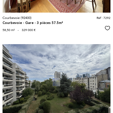
Courbevoie (92400)
Réf : 7292
Courbevoie - Gare - 3 pièces 57.5m²
Sél
58,50 m²
-
329 000 €
voir le
bien