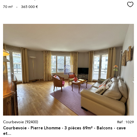
Sél
70 m²
-
365 000 €
voir le
bien
Courbevoie (92400)
Réf : 1029
Courbevoie - Pierre Lhomme - 3 pièces 69m² - Balcons - cave
et...