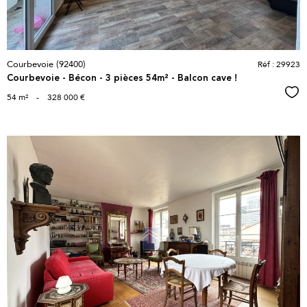
Courbevoie (92400)
Réf : 29923
Courbevoie - Bécon - 3 pièces 54m² - Balcon cave !
Sél
54 m²
-
328 000 €
voir le
bien