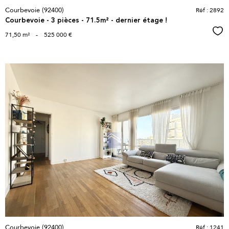
Courbevoie (92400)
Réf : 2892
Courbevoie - 3 pièces - 71.5m² - dernier étage !
Sél
71,50 m²
-
525 000 €
voir le
bien
Courbevoie (92400)
Réf : 1241