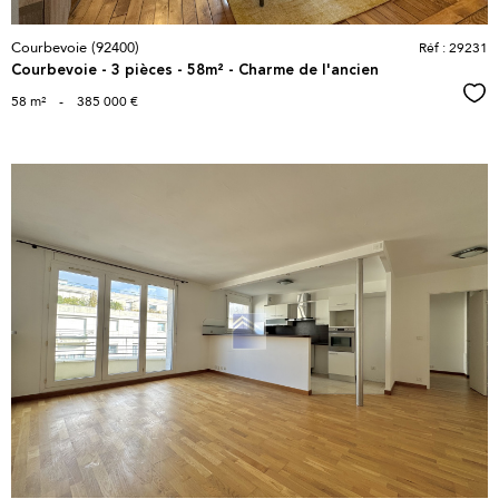
Courbevoie (92400)
Réf : 29231
Courbevoie - 3 pièces - 58m² - Charme de l'ancien
Sél
58 m²
-
385 000 €
voir le
bien