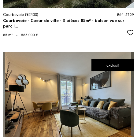
Courbevoie (92400)
Réf : 5729
Courbevoie - Coeur de ville - 3 pièces 85m² - balcon vue sur
parc !...
Sél
85 m²
-
585 000 €
exclusif
voir le
bien