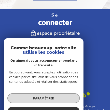
Se
connecter
espace propriétaire
Nous
Comme beaucoup, notre site
suivre
utilise les cookies
On aimerait vous accompagner pendant
votre visite.
En poursuivant, vous acceptez l'utilisation des
Nous
cookies par ce site, afin de vous proposer des
adhérons
contenus adaptés et réaliser des statistiques !
PARAMÉTRER
© 2026 | Tous droits réservés | Traduction powered by Google |