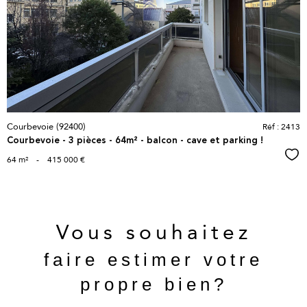
bien
Courbevoie (92400)
Réf : 2413
Courbevoie - 3 pièces - 64m² - balcon - cave et parking !
Sél
64 m²
-
415 000 €
Vous souhaitez
faire estimer votre
propre bien?