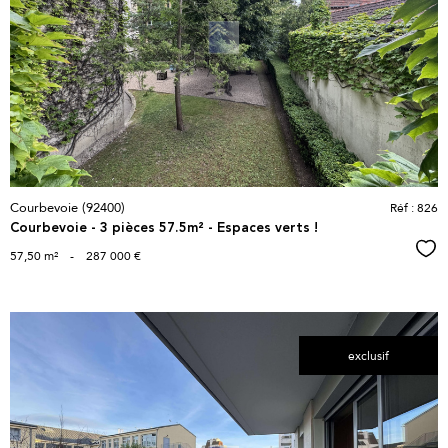
voir le
bien
Courbevoie (92400)
Réf : 826
Courbevoie - 3 pièces 57.5m² - Espaces verts !
Sél
57,50 m²
-
287 000 €
exclusif
voir le