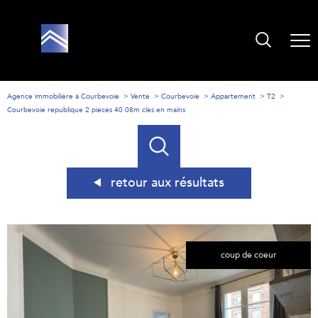
Agence immobilière à Courbevoie
Vente
Courbevoie
Appartement
T2
Courbevoie republique 2 pieces 40 08m cles en mains
retour aux résultats
coup de coeur