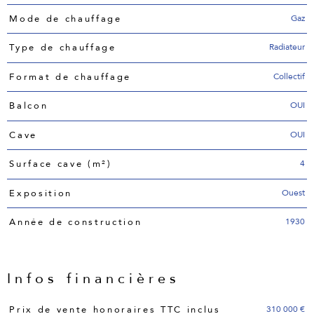
Gaz
Mode de chauffage
Radiateur
Type de chauffage
Collectif
Format de chauffage
OUI
Balcon
OUI
Cave
4
Surface cave (m²)
Ouest
Exposition
1930
Année de construction
Infos financières
Caractéristiques
Valeurs
310 000 €
Prix de vente honoraires TTC inclus