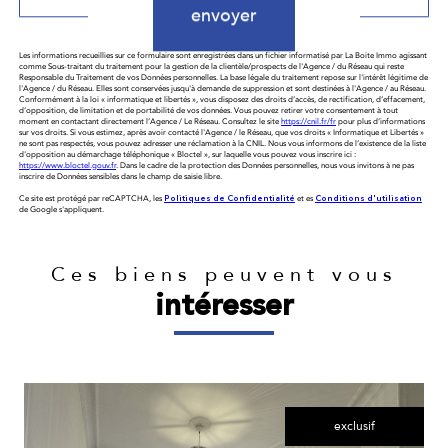
envoyer
Les informations recueillies sur ce formulaire sont enregistrées dans un fichier informatisé par La Boite Immo agissant
comme Sous-traitant du traitement pour la gestion de la clientèle/prospects de l'Agence / du Réseau qui reste
Responsable du Traitement de vos Données personnelles. La base légale du traitement repose sur l'intérêt légitime de
l'Agence / du Réseau. Elles sont conservées jusqu'à demande de suppression et sont destinées à l'Agence / au Réseau.
Conformément à la loi « informatique et libertés », vous disposez des droits d’accès, de rectification, d’effacement,
d’opposition, de limitation et de portabilité de vos données. Vous pouvez retirer votre consentement à tout
moment en contactant directement l’Agence / Le Réseau. Consultez le site
https://cnil.fr/fr
pour plus d’informations
sur vos droits. Si vous estimez, après avoir contacté l'Agence / le Réseau, que vos droits « Informatique et Libertés »
ne sont pas respectés, vous pouvez adresser une réclamation à la CNIL. Nous vous informons de l’existence de la liste
d'opposition au démarchage téléphonique « Bloctel », sur laquelle vous pouvez vous inscrire ici :
https://www.bloctel.gouv.fr
. Dans le cadre de la protection des Données personnelles, nous vous invitons à ne pas
inscrire de Données sensibles dans le champ de saisie libre.
Ce site est protégé par reCAPTCHA, les
Politiques de Confidentialité
et es
Conditions d'utilisation
de Google s'appliquent.
Ces biens peuvent vous
intéresser
exclusif