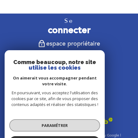
Se
connecter
espace propriétaire
Nous
Comme beaucoup, notre site
suivre
utilise les cookies
On aimerait vous accompagner pendant
votre visite.
En poursuivant, vous acceptez l'utilisation des
Nous
cookies par ce site, afin de vous proposer des
adhérons
contenus adaptés et réaliser des statistiques !
PARAMÉTRER
© 2026 | Tous droits réservés | Traduction powered by Google |