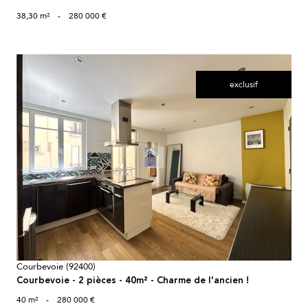
38,30 m²
-
280 000 €
exclusif
voir le bien
Courbevoie (92400)
Courbevoie - 2 pièces - 40m² - Charme de l'ancien !
40 m²
-
280 000 €