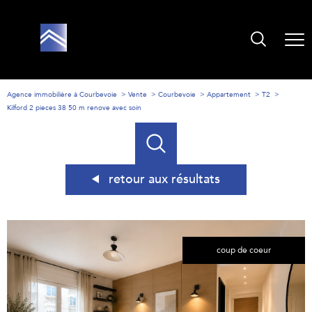
Agence immobilière à Courbevoie
Vente
Courbevoie
Appartement
T2
Kilford 2 pieces 38 50 m renove avec soin
retour aux résultats
coup de coeur