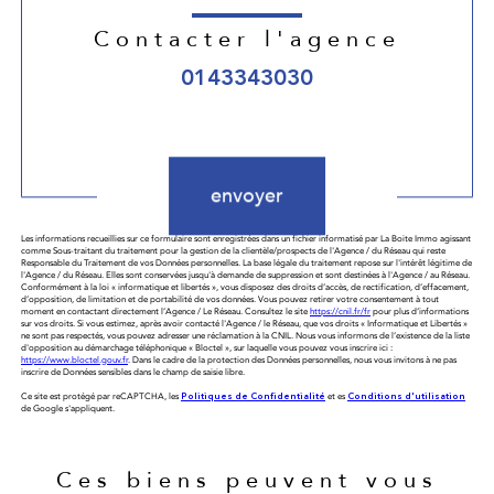
Contacter l'agence
0143343030
Validation
envoyer
Les informations recueillies sur ce formulaire sont enregistrées dans un fichier informatisé par La Boite Immo agissant
comme Sous-traitant du traitement pour la gestion de la clientèle/prospects de l'Agence / du Réseau qui reste
Responsable du Traitement de vos Données personnelles. La base légale du traitement repose sur l'intérêt légitime de
l'Agence / du Réseau. Elles sont conservées jusqu'à demande de suppression et sont destinées à l'Agence / au Réseau.
Conformément à la loi « informatique et libertés », vous disposez des droits d’accès, de rectification, d’effacement,
d’opposition, de limitation et de portabilité de vos données. Vous pouvez retirer votre consentement à tout
moment en contactant directement l’Agence / Le Réseau. Consultez le site
https://cnil.fr/fr
pour plus d’informations
sur vos droits. Si vous estimez, après avoir contacté l'Agence / le Réseau, que vos droits « Informatique et Libertés »
ne sont pas respectés, vous pouvez adresser une réclamation à la CNIL. Nous vous informons de l’existence de la liste
d'opposition au démarchage téléphonique « Bloctel », sur laquelle vous pouvez vous inscrire ici :
https://www.bloctel.gouv.fr
. Dans le cadre de la protection des Données personnelles, nous vous invitons à ne pas
inscrire de Données sensibles dans le champ de saisie libre.
Ce site est protégé par reCAPTCHA, les
Politiques de Confidentialité
et es
Conditions d'utilisation
de Google s'appliquent.
Ces biens peuvent vous