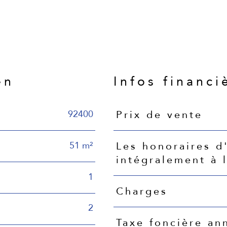
en
Infos financi
92400
Prix de vente
Caractéristiques
Valeurs
51 m²
Les honoraires d
intégralement à 
1
Charges
2
Taxe foncière an