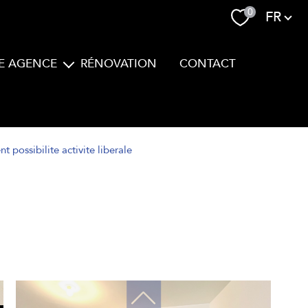
Langue
0
FR
E AGENCE
RÉNOVATION
CONTACT
Equipe
possibilite activite liberale
filtrer