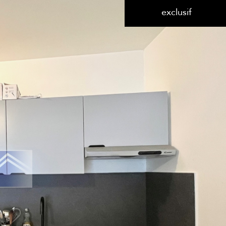
de l'immo pro
de l'immo pro
exclusif
 Courbevoie
2 Pièces
voir les
29
annonces