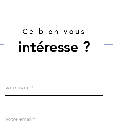
Ce bien vous
intéresse ?
Nom
Fieldset
*
par
défaut
email
*