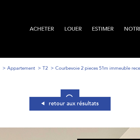
ACHETER
LOUER
ESTIMER
NOTR
Appartement
T2
Courbevoie 2 pieces 51m immeuble recent 
retour aux résultats
acheter
louer
estimer
e l'ancien
de l'ancien
à l'année
Localisation
1
Budget