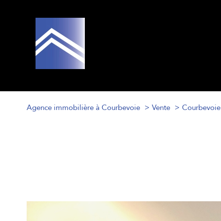
Agence immobilière à Courbevoie
Vente
Courbevoie
d
1
Type de bien