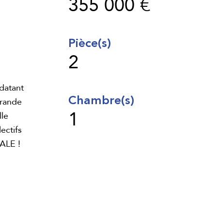
355 000 €
Pièce(s)
2
datant
Chambre(s)
grande
1
lle
ectifs
ALE !