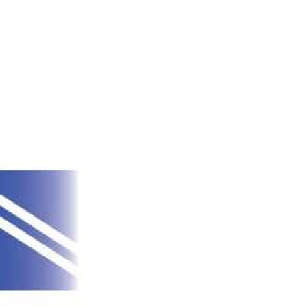
de l'immo pro
de l'immo pro
Gennevilliers
3 Pièces
voir l'annonce