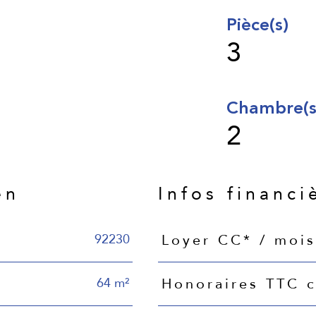
Pièce(s)
3
Chambre(s
2
en
Infos financi
92230
Loyer CC* / mois
Caractéristiques
Valeurs
64 m²
Honoraires TTC c