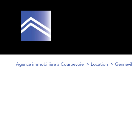
Agence immobilière à Courbevoie
Location
Gennevil
1
Type de bien