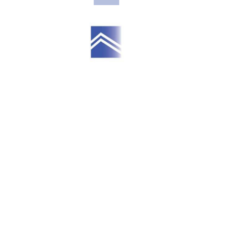
réinitialiser les
filtres