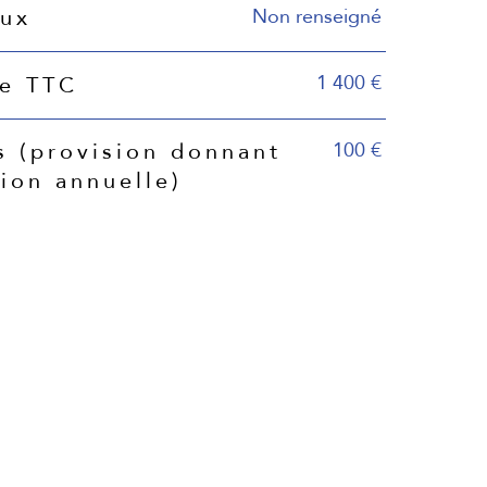
Non renseigné
eux
1 400 €
ie TTC
100 €
s (provision donnant
tion annuelle)