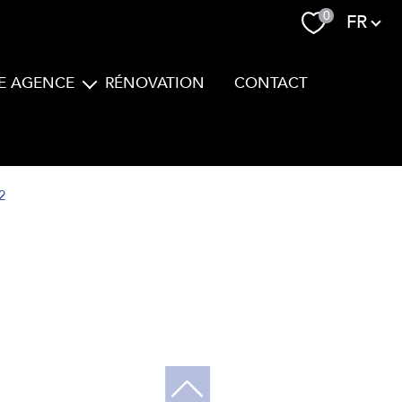
Langue
0
FR
E AGENCE
RÉNOVATION
CONTACT
Equipe
2
filtrer