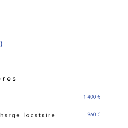
)
ères
1 400 €
960 €
harge locataire