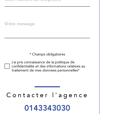
Message
Fieldset
*
par
défaut
* Champs obligatoires
Validation
j'ai pris connaissance de la politique de
confidentialité et des informations relatives au
traitement de mes données personnelles*
Contacter l'agence
0143343030