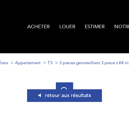
ACHETER
LOUER
ESTIMER
NOTR
liers
Appartement
T3
3 pieces gennevilliers 3 piece s 64 m
retour aux résultats
louer
acheter
estimer
à l'année
de l'ancien
à l'année
Localisation
1
Loyer