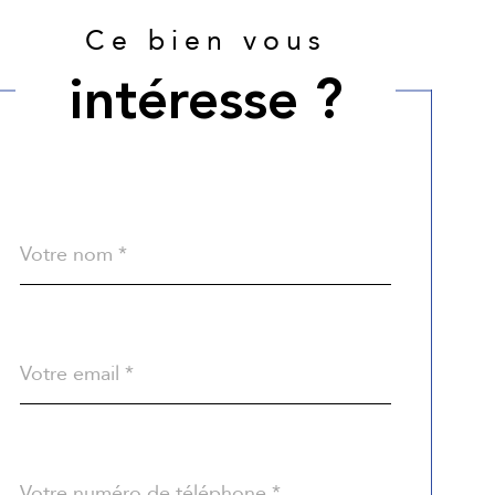
Ce bien vous
intéresse ?
Nom
Fieldset
*
par
défaut
email
*
Téléphone
*