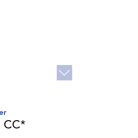
er
€
CC*