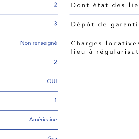
2
Dont état des li
3
Dépôt de garant
Non renseigné
Charges locative
lieu à régularisa
2
OUI
1
Américaine
Gaz