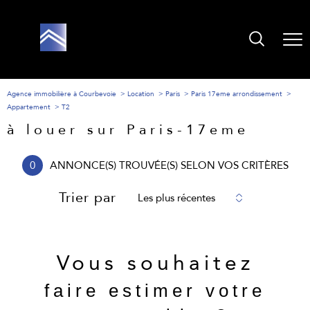
Agence immobilière à Courbevoie
Location
Paris
Paris 17eme arrondissement
Appartement
T2
à louer sur Paris-17eme
0
ANNONCE(S) TROUVÉE(S) SELON VOS CRITÈRES
Trier par
Les plus récentes
Vous souhaitez
faire estimer votre